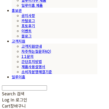
일루이가구 제품
일루이홈 제품
홍보관
공지사항
카탈로그
포토후기
이벤트
블로그
고객지원
고객지원안내
자주하는질문(FAQ)
1:1문의
간단조치방법
제품사용설명서
소비자분쟁해결기준
일루이홈
Search
검색
Log In
로그인
Cart
장바구니