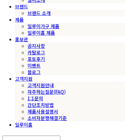
브랜드
브랜드 소개
제품
일루이가구 제품
일루이홈 제품
홍보관
공지사항
카탈로그
포토후기
이벤트
블로그
고객지원
고객지원안내
자주하는질문(FAQ)
1:1문의
간단조치방법
제품사용설명서
소비자분쟁해결기준
일루이홈