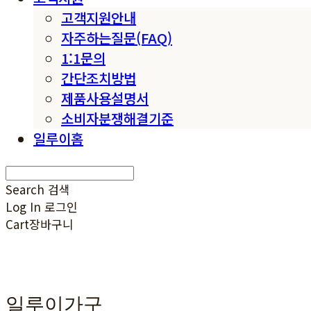
고객지원안내
자주하는질문(FAQ)
1:1문의
간단조치방법
제품사용설명서
소비자분쟁해결기준
일루이홈
Search
검색
Log In
로그인
Cart
장바구니
일루이가구