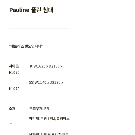
Pauline 폴린 침대
*매트리스 별도입니다*
사이즈
K: W1620 x D2180 x
H1070
SS: W1140 x D2180 x
H1070
소재
구조부재: PB
마감재: 무광 LPM, 홈템바보
드
부자재: 상판 테두리 화이트