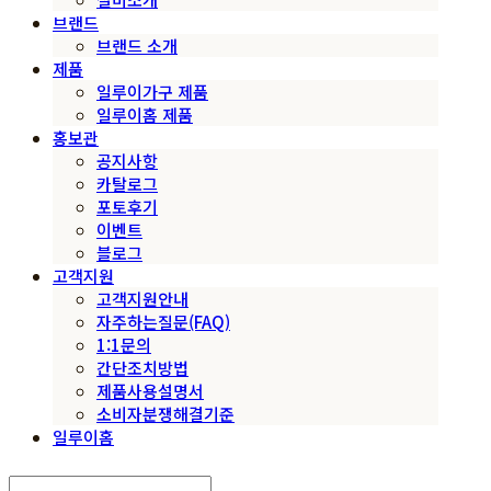
브랜드
브랜드 소개
제품
일루이가구 제품
일루이홈 제품
홍보관
공지사항
카탈로그
포토후기
이벤트
블로그
고객지원
고객지원안내
자주하는질문(FAQ)
1:1문의
간단조치방법
제품사용설명서
소비자분쟁해결기준
일루이홈