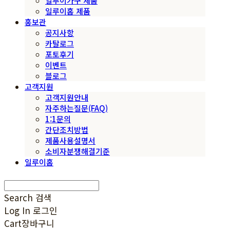
일루이가구 제품
일루이홈 제품
홍보관
공지사항
카탈로그
포토후기
이벤트
블로그
고객지원
고객지원안내
자주하는질문(FAQ)
1:1문의
간단조치방법
제품사용설명서
소비자분쟁해결기준
일루이홈
Search
검색
Log In
로그인
Cart
장바구니